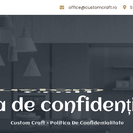
office@customcraft.ro
S
a de confidenț
Custom Craft
>
Politica De Confidențialitate