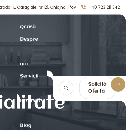
trada I.L. Caragiale, Nr.121, Chiajna, Ilfov
+40 723 211 342
Acasă
Despre
noi
Servicii
Solicită
Ofertă
ialitate
Proiecte
Blog