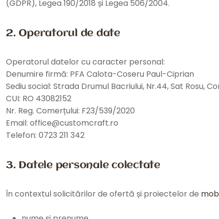
(GDPR), Legea 190/2018 și Legea 506/2004.
2. Operatorul de date
Operatorul datelor cu caracter personal:
Denumire firmă: PFA Calota-Coseru Paul-Ciprian
Sediu social: Strada Drumul Bacriului, Nr.44, Sat Rosu, Com
CUI: RO 43082152
Nr. Reg. Comerțului: F23/539/2020
Email: office@customcraft.ro
Telefon: 0723 211 342
3. Datele personale colectate
În contextul solicitărilor de ofertă și proiectelor de
mobi
nume și prenume