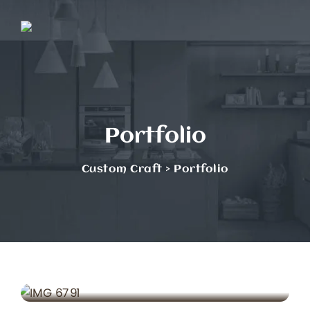
Skip
to
content
Portfolio
Custom Craft
>
Portfolio
PROIECTE
Inspirație & Design Pentru Baie
PROIECTE