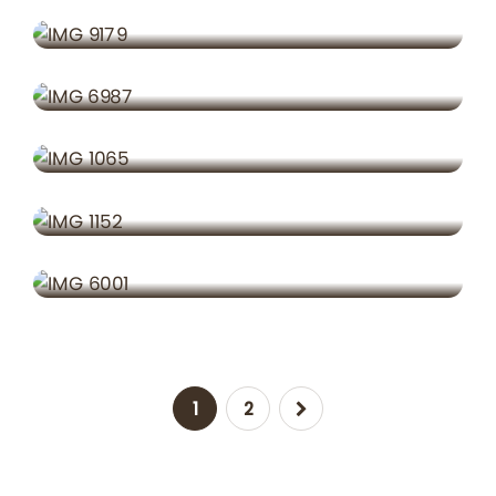
Bucătării Moderne & Funcționale
PROIECTE
Lumea Copilului – Design & Amenajare
PROIECTE
Inspirație & Design Pentru Dormitor
PROIECTE
Dressing De Vis – Idei & Proiecte
PROIECTE
Soluții Complete Pentru Hol
1
2