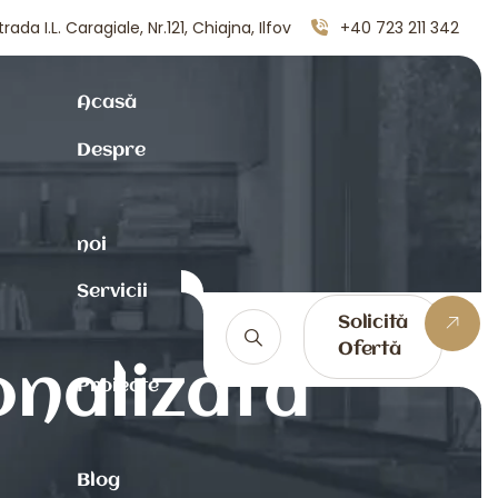
trada I.L. Caragiale, Nr.121, Chiajna, Ilfov
+40 723 211 342
Acasă
Despre
noi
Servicii
Solicită
Ofertă
onalizată
Proiecte
Blog