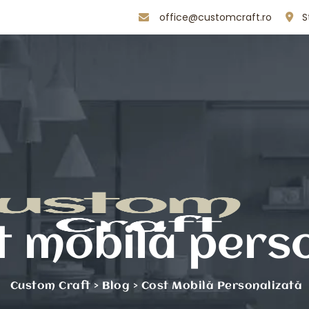
office@customcraft.ro
S
t mobilă pers
Custom Craft
>
Blog
>
Cost Mobilă Personalizată