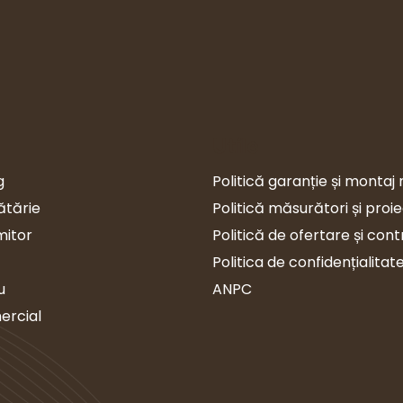
Utile
g
Politică garanție și montaj 
ătărie
Politică măsurători și proi
mitor
Politică de ofertare și con
Politica de confidențialitat
u
ANPC
ercial