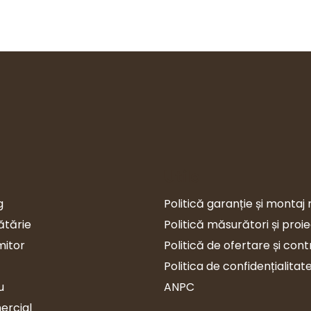
Utile
g
Politică garanție și montaj 
ătărie
Politică măsurători și proi
mitor
Politică de ofertare și con
Politica de confidențialitat
u
ANPC
ercial