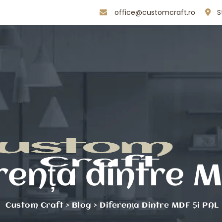
office@customcraft.ro
S
rența dintre 
Custom Craft
>
Blog
>
Diferența Dintre MDF Și PAL