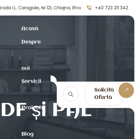
trada I.L. Caragiale, Nr.121, Chiajna, Ilfov
+40 723 211 342
Acasă
Despre
noi
Servicii
Solicită
Ofertă
MDF și PAL
Proiecte
Blog