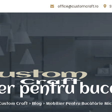
office@customcraft.ro
S
ier pentru buc
Custom Craft
>
Blog
>
Mobilier Pentru Bucătărie Mi