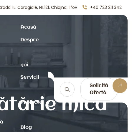
trada I.L. Caragiale, Nr.121, Chiajna, Ilfov
+40 723 211 342
Acasă
Despre
noi
Servicii
Solicită
Ofertă
ătărie mică
Proiecte
că
Blog