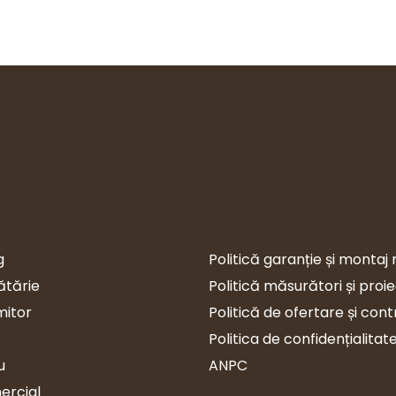
Utile
g
Politică garanție și montaj 
ătărie
Politică măsurători și proi
mitor
Politică de ofertare și con
Politica de confidențialitat
u
ANPC
ercial