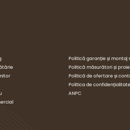
Utile
g
Politică garanție și montaj 
ătărie
Politică măsurători și proi
mitor
Politică de ofertare și con
Politica de confidențialitat
u
ANPC
ercial