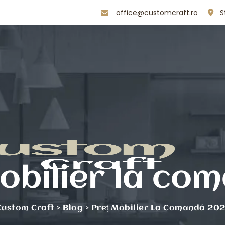
office@customcraft.ro
S
mobilier la c
Custom Craft
>
Blog
>
Preț Mobilier La Comandă 20