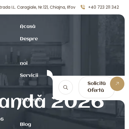
trada I.L. Caragiale, Nr.121, Chiajna, Ilfov
+40 723 211 342
Acasă
Despre
noi
Servicii
Solicită
Ofertă
omandă 2026
Proiecte
26
Blog